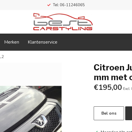
Tel: 06-11246065
Merken
Klantenservice
 L2
Citroen J
mm met o
€195,00
Excl.
Bel ons