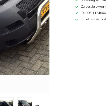
Maandag t/m zate
Zuidersluisweg
Tel: 06-112460
Email:
info@best