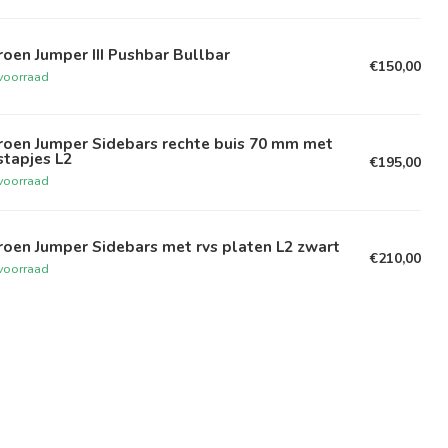
roen Jumper III Pushbar Bullbar
€150,00
voorraad
roen Jumper Sidebars rechte buis 70 mm met
tapjes L2
€195,00
voorraad
roen Jumper Sidebars met rvs platen L2 zwart
€210,00
voorraad