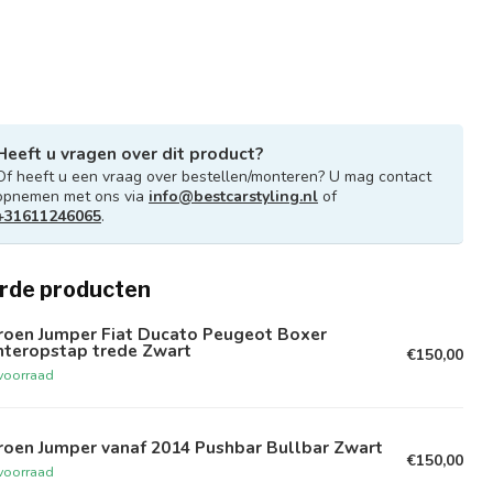
Heeft u vragen over dit product?
Of heeft u een vraag over bestellen/monteren? U mag contact
opnemen met ons via
info@bestcarstyling.nl
of
+31611246065
.
rde producten
troen Jumper Fiat Ducato Peugeot Boxer
hteropstap trede Zwart
€150,00
voorraad
roen Jumper vanaf 2014 Pushbar Bullbar Zwart
€150,00
voorraad