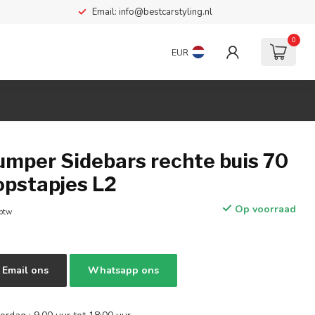
Email:
info@bestcarstyling.nl
0
EUR
umper Sidebars rechte buis 70
pstapjes L2
Op voorraad
 btw
Email ons
Whatsapp ons