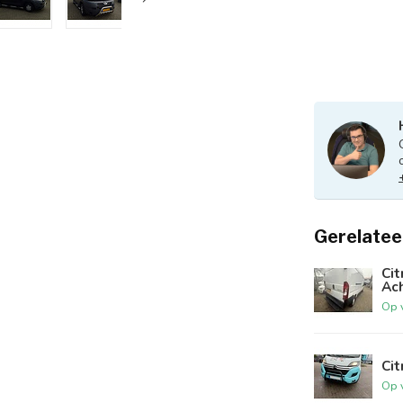
Gerelatee
Ci
Ac
Op 
Cit
Op 