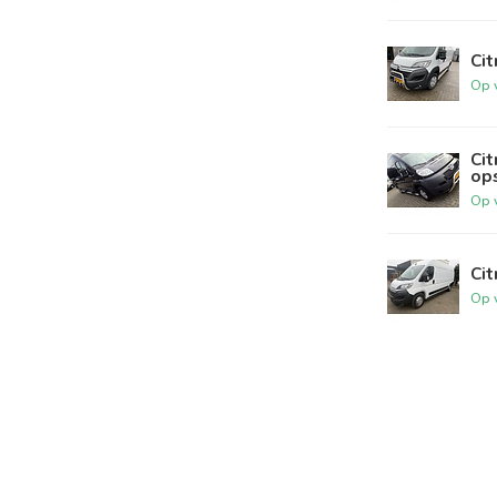
Cit
Op 
Cit
ops
Op 
Cit
Op 