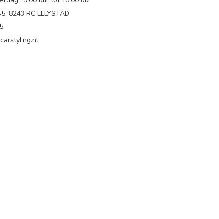
rdag : 9.00 uur tot 18:00 uur
 45, 8243 RC LELYSTAD
65
carstyling.nl