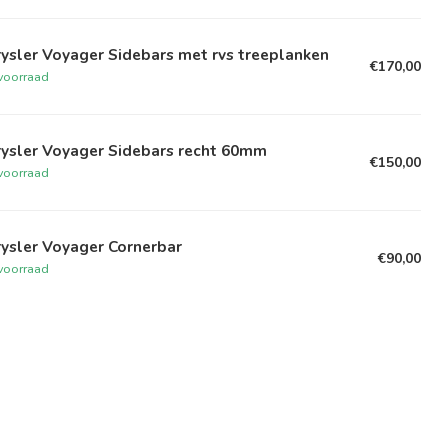
ysler Voyager Sidebars met rvs treeplanken
€170,00
voorraad
rysler Voyager Sidebars recht 60mm
€150,00
voorraad
ysler Voyager Cornerbar
€90,00
voorraad