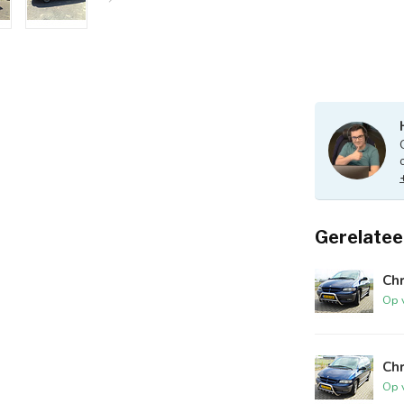
Gerelatee
Ch
Op 
Ch
Op 