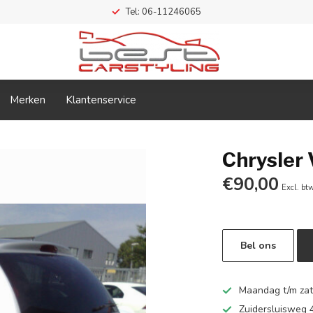
Tel: 06-11246065
Merken
Klantenservice
Chrysler
€90,00
Excl. bt
Bel ons
Maandag t/m zate
Zuidersluisweg