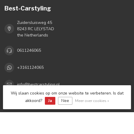
Best-Carstyling
Zuidersluisweg 45
8243 RC LELYSTAD
the Netherlands
0611246065
+3161124065
info@bestcarstyling.nl
Wij slaan cookies op om onze website te verbeteren. Is dat
akkoord?
Ja
Nee
Categorieën
Meer over cookies »
Informatie
Mijn account