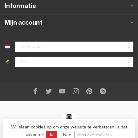
Informatie
Mijn account
€
Wij slaan cookies op om onze website te verbeteren. Is dat
© Copyright 2026 Best-Carstyling
- Powered by
Lightspeed
-
Lightspeed design
by
Dyvelopment
akkoord?
Ja
Nee
Meer over cookies »