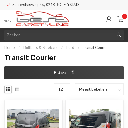
Zuidersluisweg 45, 8243 RC LELYSTAD
0
MENU
Home
/
Bullbars & Sidebars
/
Ford
/
Transit Courier
Transit Courier
Filters