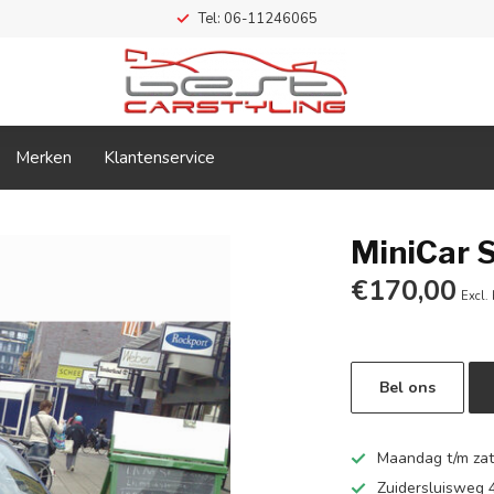
Tel: 06-11246065
Merken
Klantenservice
MiniCar S
€170,00
Excl.
Bel ons
Maandag t/m zate
Zuidersluisweg