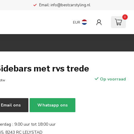
Email:
info@bestcarstyling.nl
0
EUR
idebars met rvs trede
Op voorraad
 btw
Email ons
Whatsapp ons
rdag : 9.00 uur tot 18:00 uur
 45, 8243 RC LELYSTAD