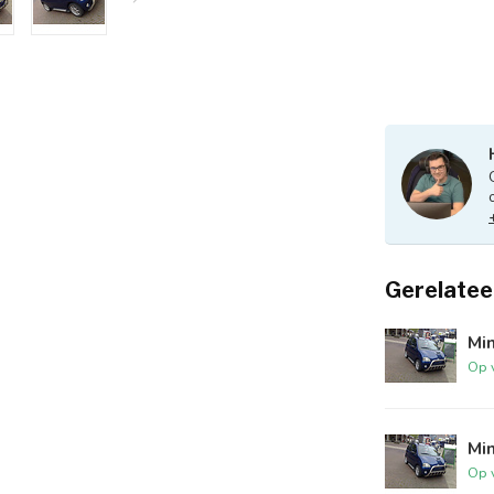
Gerelatee
Min
Op 
Mi
Op 