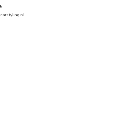
65
carstyling.nl