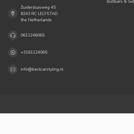
Bullbars & Si
Zuidersluisweg 45
8243 RC LELYSTAD
the Netherlands
0611246065
+3161124065
info@bestcarstyling.nl