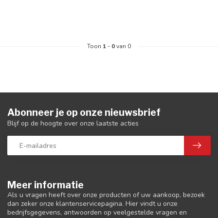
Toon
1
-
0
van 0
Abonneer je op onze nieuwsbrief
Blijf op de hoogte over onze laatste acties
Meer informatie
Als u vragen heeft over onze producten of uw aankoop, bezoek
dan zeker onze klantenservicepagina. Hier vindt u onze
bedrijfsgegevens, antwoorden op veelgestelde vragen en