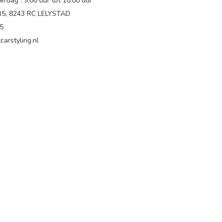
rdag : 9.00 uur tot 18:00 uur
 45, 8243 RC LELYSTAD
65
carstyling.nl