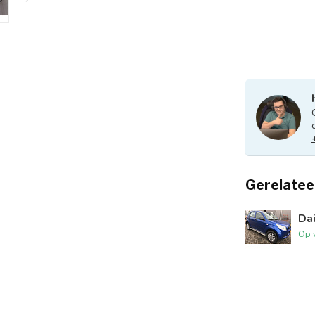
Gerelatee
Dai
Op 