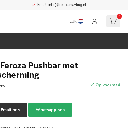
Email:
info@bestcarstyling.nl
0
EUR
 Feroza Pushbar met
scherming
Op voorraad
 btw
Email ons
Whatsapp ons