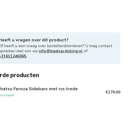
Heeft u vragen over dit product?
Of heeft u een vraag over bestellen/monteren? U mag contact
opnemen met ons via
info@bestcarstyling.nl
of
+31611246065
.
rde producten
hatsu Feroza Sidebars met rvs trede
€170,00
voorraad