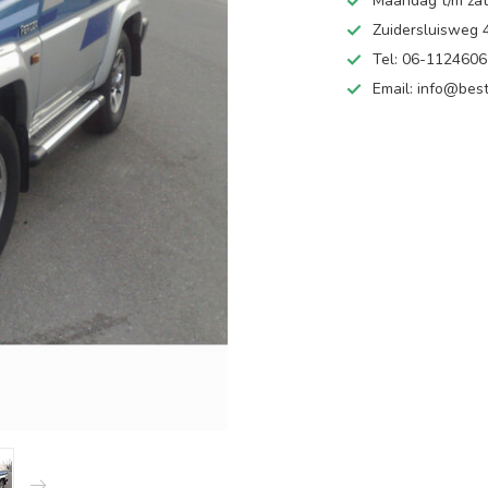
Maandag t/m zate
Zuidersluisweg
Tel: 06-112460
Email:
info@best