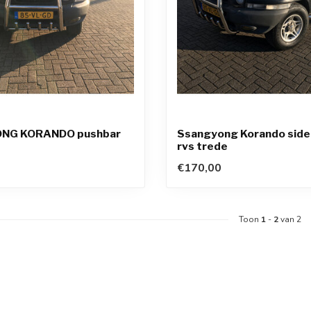
NG KORANDO pushbar
Ssangyong Korando side
rvs trede
€170,00
Toon
1
-
2
van 2