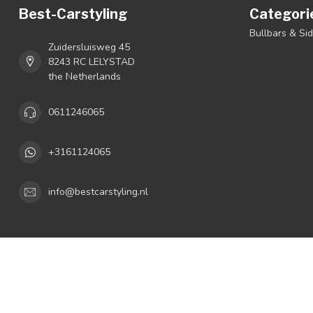
Best-Carstyling
Categori
Bullbars & Si
Zuidersluisweg 45
8243 RC LELYSTAD
the Netherlands
0611246065
+3161124065
info@bestcarstyling.nl