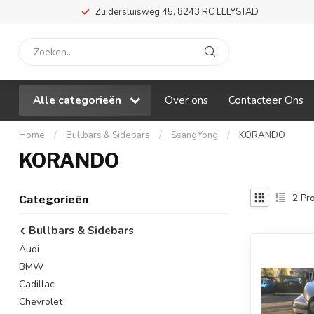
Zuidersluisweg 45, 8243 RC LELYSTAD
Alle categorieën
Over ons
Contacteer Ons
Home
/
Bullbars & Sidebars
/
SsangYong
/
KORANDO
KORANDO
2
Pro
Categorieën
Bullbars & Sidebars
Audi
BMW
Cadillac
Chevrolet