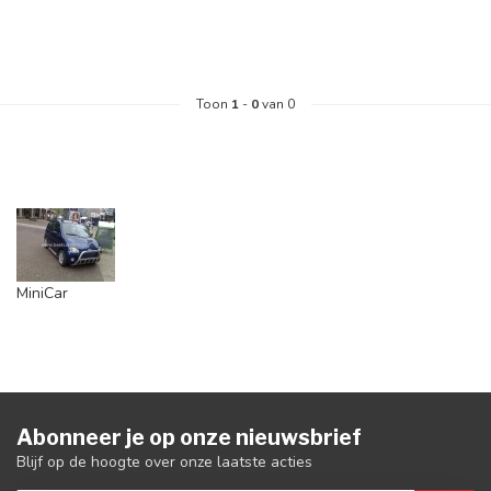
Toon
1
-
0
van 0
MiniCar
Abonneer je op onze nieuwsbrief
Blijf op de hoogte over onze laatste acties