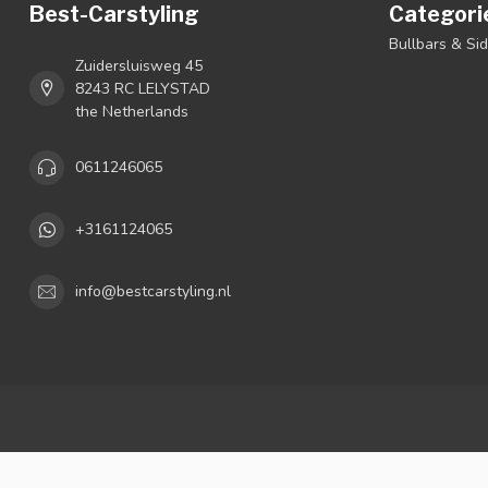
Best-Carstyling
Categori
Bullbars & Si
Zuidersluisweg 45
8243 RC LELYSTAD
the Netherlands
0611246065
+3161124065
info@bestcarstyling.nl