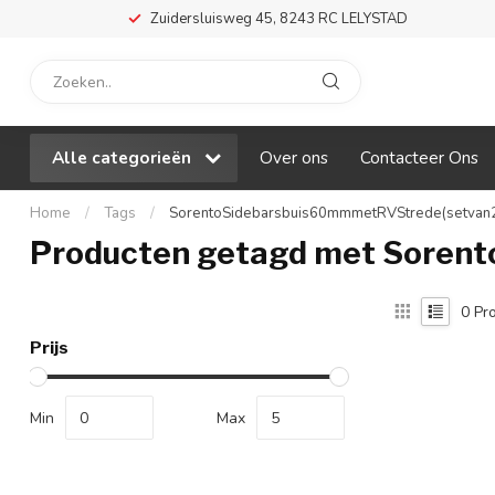
Zuidersluisweg 45, 8243 RC LELYSTAD
Alle categorieën
Over ons
Contacteer Ons
Home
/
Tags
/
SorentoSidebarsbuis60mmmetRVStrede(setvan2
Producten getagd met Soren
0
Pro
Prijs
Min
Max