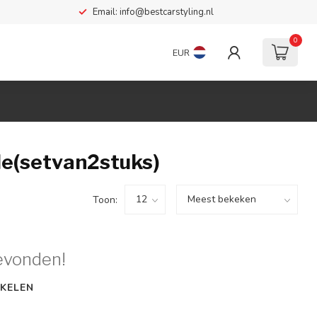
Email:
info@bestcarstyling.nl
0
EUR
e(setvan2stuks)
Toon:
evonden!
KELEN