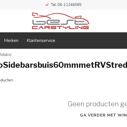
Tel: 06-11246065
Merken
Klantenservice
stuks)
toSidebarsbuis60mmmetRVStred
ducten
Geen producten g
GA VERDER MET WIN