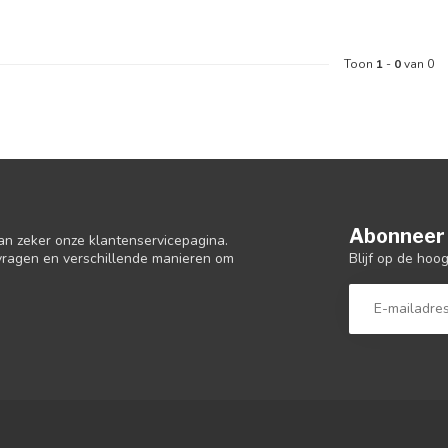
Toon
1
-
0
van 0
Abonneer 
an zeker onze klantenservicepagina.
Blijf op de hoo
 vragen en verschillende manieren om